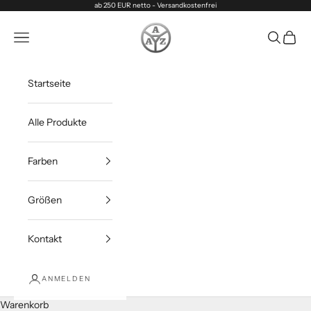
Zum Inhalt springen
ab 250 EUR netto - Versandkostenfrei
ALBRECHT-AUTO-ZUBEHÖR
Menü
Suchen
Waren
Startseite
Alle Produkte
Farben
Größen
Kontakt
ANMELDEN
Warenkorb